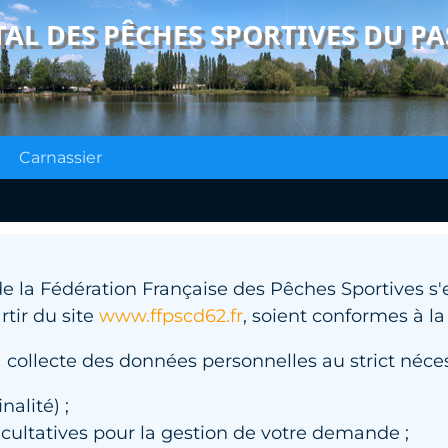
L DES PÊCHES SPORTIVES DU PA
Carnassier
la Fédération Française des Pêches Sportives s'e
rtir du site
www.ffpscd62.fr
, soient conformes à la
 collecte des données personnelles au strict néces
nalité) ;
acultatives pour la gestion de votre demande ;