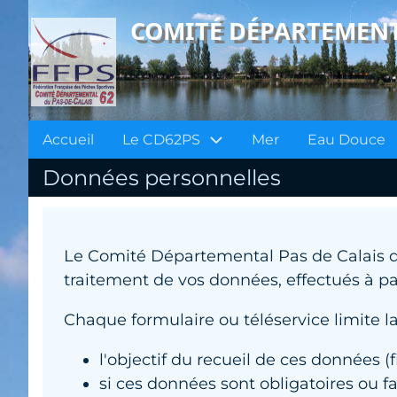
Aller
COMITÉ DÉPARTEMENTA
au
contenu
principal
Principal
Accueil
Le CD62PS
Mer
Eau Douce
Données personnelles
CD62PS
Le Comité Départemental Pas de Calais de 
traitement de vos données, effectués à pa
Chaque formulaire ou téléservice limite la
l'objectif du recueil de ces données (fi
si ces données sont obligatoires ou f